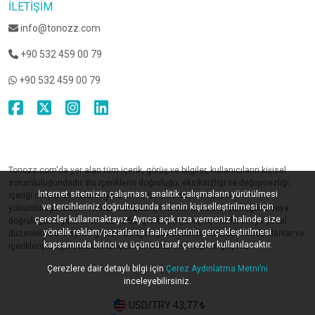
İLETIŞIM
info@tonozz.com
+90 532 459 00 79
+90 532 459 00 79
Tonozz.com'da yer alan tüm içerik, görüş ve bilgiler, kullanıcıların kişisel
sorumluluğundadır. Bu içeriklerin doğruluğu, eksiksizliği ve değişmezliği,
İnternet sitemizin çalışması, analitik çalışmaların yürütülmesi
içeriği oluşturan kullanıcıya aittir ve bu kullanıcının hukuki
ve tercihleriniz doğrultusunda sitenin kişiselleştirilmesi için
yükümlülüğündedir. Tonozz.com, bu içeriklerin hukuki uygunluğunu veya
çerezler kullanmaktayız. Ayrıca açık rıza vermeniz halinde size
doğruluğunu garanti etmez ve bu içeriklerin yanlışlık, eksiklik veya yasal
yönelik reklam/pazarlama faaliyetlerinin gerçekleştirilmesi
düzenlemelere aykırılığından dolayı hiçbir sorumluluk kabul etmez. İlanlar ve
kapsamında birinci ve üçüncü taraf çerezler kullanılacaktır.
içerikleriyle ilgili sorularınız için ilan sahibi ile iletişime geçiniz.
Çerezlere dair detaylı bilgi için
Çerez Aydınlatma Metni’ni
inceleyebilirsiniz.
USD/TRY 43,77 ₺