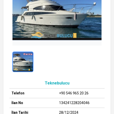
Teknebulucu
Telefon
+90 546 965 20 26
İlan No
134241228204046
İlan Tarihi
28/12/2024