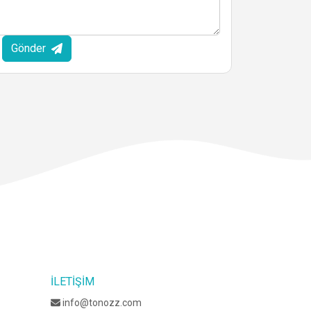
Gönder
İLETIŞIM
info@tonozz.com