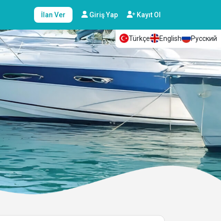
İlan Ver
Giriş Yap
Kayıt Ol
Türkçe
English
Русский