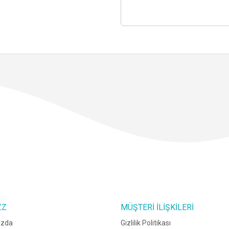
ZZ
MÜŞTERI İLIŞKILERI
ızda
Gizlilik Politikası