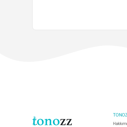
TONO
Hakkım